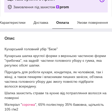
Замовлення під захистом
Характеристики
Доставка
Оплата
Умови повернення
Опис
Кухарський головний убір "Безе"
Кухарська шапка круглої форми з верхньою частиною форми
"грибочка", на задній частини головного убору є гумка, яка
регулює обсяг шапки.
Підходить для роботи кухаря, кондитера, як чоловікові, так і
жінці, а також пекарям і власникам пишних зачісок, об'ємна
частина головного убору дає змогу повністю підібрати
волосся всередину.
Шапка захистить страви та кухню від потрапляння волосся на
поверхні
Матеріал "
сорочка
", 65% поліестеру 35% бавовна, щільність
105 г/м2