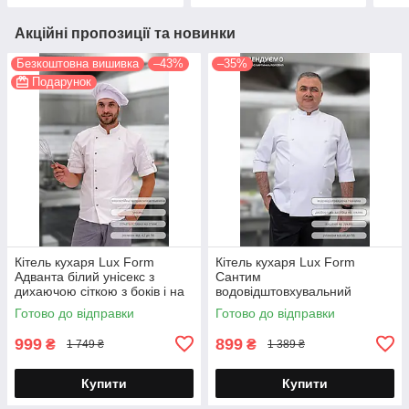
Акційні пропозиції та новинки
Безкоштовна вишивка
–43%
–35%
Подарунок
Кітель кухаря Lux Form
Кітель кухаря Lux Form
Адванта білий унісекс з
Сантим
дихаючою сіткою з боків і на
водовідштовхувальний
спині
чоловічий рукав 3/4 білий
Готово до відправки
Готово до відправки
999
899
₴
₴
1 749 ₴
1 389 ₴
Купити
Купити