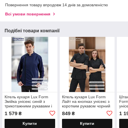
Повернення товару впродовж 14 днів за домовленістю
Всі умови повернення
Подібні товари компанії
Кітель кухаря Lux Form
Кітель кухаря Lux Form
Штан
Змійка унісекс синій з
Лайт на кнопках унісекс з
Form
трикотажними рукавами і
коротким рукавом чорний
уніс
сіткою на спині
заву
1 579
849
1 1
₴
₴
Купити
Купити