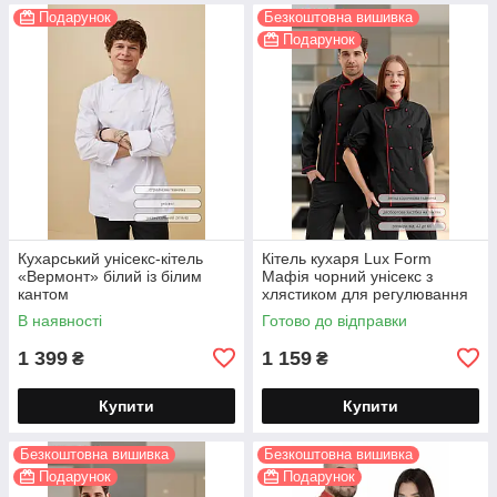
Подарунок
Безкоштовна вишивка
Подарунок
Кухарський унісекс-кітель
Кітель кухаря Lux Form
«Вермонт» білий із білим
Мафія чорний унісекс з
кантом
хлястиком для регулювання
довжини рукава
В наявності
Готово до відправки
1 399
1 159
₴
₴
Купити
Купити
Безкоштовна вишивка
Безкоштовна вишивка
Подарунок
Подарунок