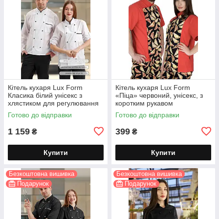
Кітель кухаря Lux Form
Кітель кухаря Lux Form
Класика білий унісекс з
«Піца» червоний, унісекс, з
хлястиком для регулювання
коротким рукавом
довжини рукава
Готово до відправки
Готово до відправки
1 159
399
₴
₴
Купити
Купити
Безкоштовна вишивка
Безкоштовна вишивка
Подарунок
Подарунок