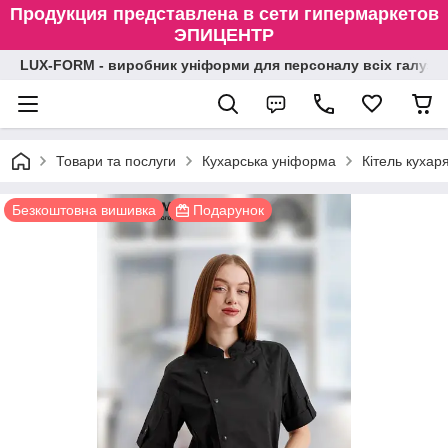
Продукция представлена в сети гипермаркетов
ЭПИЦЕНТР
LUX-FORM - виробник уніформи для персоналу всіх галузе
Товари та послуги
Кухарська уніформа
Кітель кухар
Безкоштовна вишивка
Подарунок