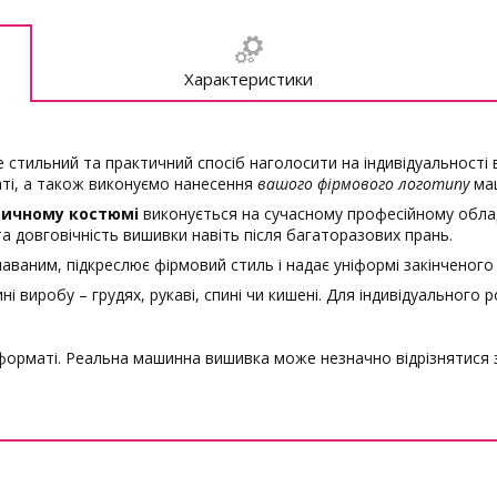
Характеристики
 стильний та практичний спосіб наголосити на індивідуальності
ті, а також виконуємо нанесення
вашого фірмового логотипу
ма
дичному костюмі
виконується на сучасному професійному обладн
 та довговічність вишивки навіть після багаторазових прань.
аваним, підкреслює фірмовий стиль і надає уніформі закінченого
 виробу – грудях, рукаві, спині чи кишені. Для індивідуального 
орматі. Реальна машинна вишивка може незначно відрізнятися за