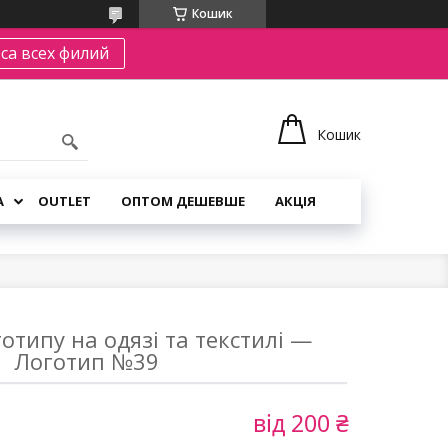
Кошик
са всех филий
Кошик
А
OUTLET
ОПТОМ ДЕШЕВШЕ
АКЦІЯ
типу на одязі та текстилі —
Логотип №39
від
200 ₴