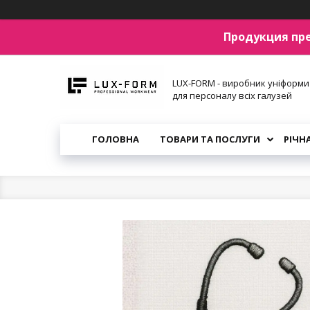
Продукция пр
LUX-FORM - виробник уніформи
для персоналу всіх галузей
ГОЛОВНА
ТОВАРИ ТА ПОСЛУГИ
РІЧН