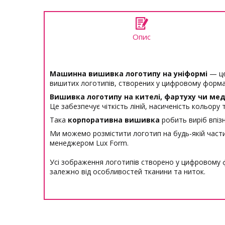
Опис
Машинна вишивка логотипу на уніформі
— це
вишитих логотипів, створених у цифровому форма
Вишивка логотипу на кителі, фартуху чи ме
Це забезпечує чіткість ліній, насиченість кольору
Така
корпоративна вишивка
робить виріб впізн
Ми можемо розмістити логотип на будь-якій частині
менеджером Lux Form.
Усі зображення логотипів створено у цифровому ф
залежно від особливостей тканини та ниток.