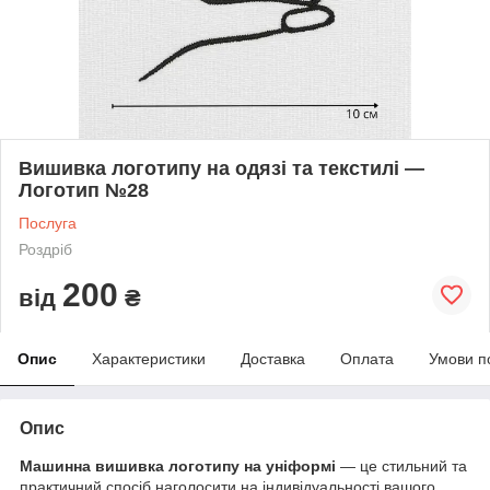
Вишивка логотипу на одязі та текстилі —
Логотип №28
Послуга
Роздріб
200
від
₴
Опис
Характеристики
Доставка
Оплата
Умови п
Опис
Машинна вишивка логотипу на уніформі
— це стильний та
практичний спосіб наголосити на індивідуальності вашого