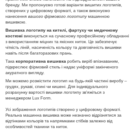
бренду. Ми пропонуємо готові варіанти вишитих логотипів,
створених у цифровому форматі, а також виконуємо
нанесення
вашого фірмового логотипу
машинною
вишивкою.
Вишивка логотипу на кителі, фартуху чи медичному
костюмі
виконується на сучасному професійному обладнанні
з використанням міцних та якісних ниток. Це забезпечує
чіткість ліній, насиченість кольору та довговічність вишивки
навіть після багаторазових прань.
Така
корпоративна вишивка
робить виріб впізнаваним,
підкреслює фірмовий стиль і надає уніформі закінченого
акуратного вигляду.
Ми можемо розмістити логотип на будь-якій частині виробу –
грудях, рукаві, спині чи кишені. Для індивідуального
розрахунку вартості вишивки логотипу зв'яжіться з
менеджером Lux Form.
Усі зображення логотипів створено у цифровому форматі.
Реальна машинна вишивка може незначно відрізнятися за
відтінками кольорів та напрямками стібків залежно від
особливостей тканини та ниток.