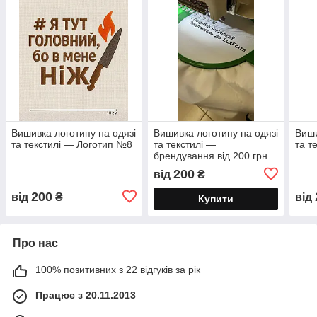
Вишивка логотипу на одязі
Вишивка логотипу на одязі
Виши
та текстилі — Логотип №8
та текстилі —
та т
брендування від 200 грн
200
від
₴
200
від
₴
від
Купити
Про нас
100% позитивних з 22 відгуків за рік
Працює з 20.11.2013