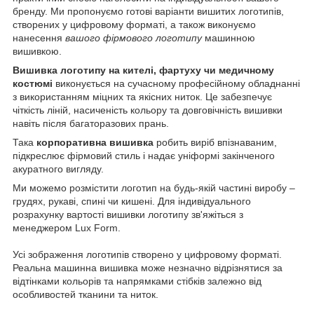
бренду. Ми пропонуємо готові варіанти вишитих логотипів,
створених у цифровому форматі, а також виконуємо
нанесення
вашого фірмового логотипу
машинною
вишивкою.
Вишивка логотипу на кителі, фартуху чи медичному
костюмі
виконується на сучасному професійному обладнанні
з використанням міцних та якісних ниток. Це забезпечує
чіткість ліній, насиченість кольору та довговічність вишивки
навіть після багаторазових прань.
Така
корпоративна вишивка
робить виріб впізнаваним,
підкреслює фірмовий стиль і надає уніформі закінченого
акуратного вигляду.
Ми можемо розмістити логотип на будь-якій частині виробу –
грудях, рукаві, спині чи кишені. Для індивідуального
розрахунку вартості вишивки логотипу зв'яжіться з
менеджером Lux Form.
Усі зображення логотипів створено у цифровому форматі.
Реальна машинна вишивка може незначно відрізнятися за
відтінками кольорів та напрямками стібків залежно від
особливостей тканини та ниток.