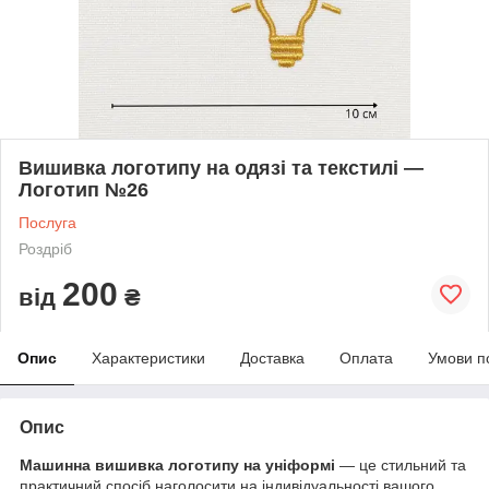
Вишивка логотипу на одязі та текстилі —
Логотип №26
Послуга
Роздріб
200
від
₴
Опис
Характеристики
Доставка
Оплата
Умови п
Опис
Машинна вишивка логотипу на уніформі
— це стильний та
практичний спосіб наголосити на індивідуальності вашого