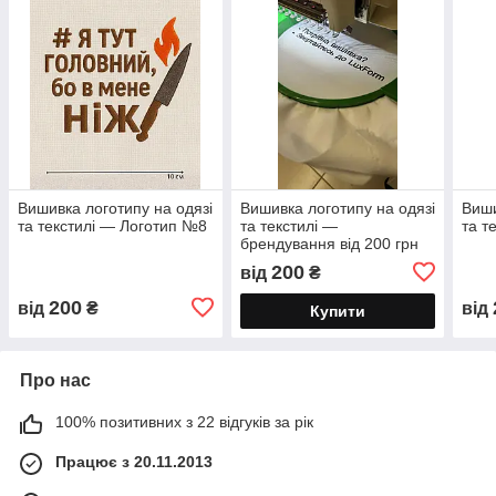
Вишивка логотипу на одязі
Вишивка логотипу на одязі
Виши
та текстилі — Логотип №8
та текстилі —
та т
брендування від 200 грн
200
від
₴
200
від
₴
від
Купити
Про нас
100% позитивних з 22 відгуків за рік
Працює з 20.11.2013