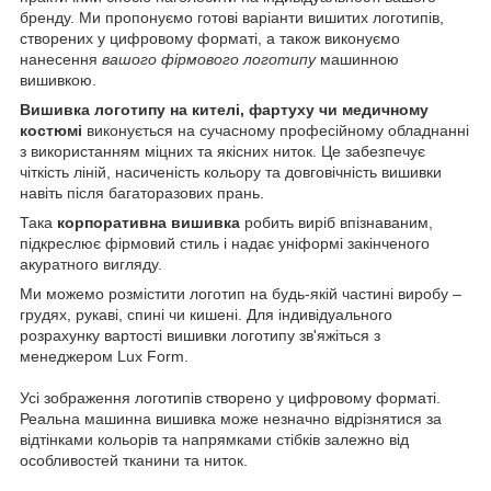
бренду. Ми пропонуємо готові варіанти вишитих логотипів,
створених у цифровому форматі, а також виконуємо
нанесення
вашого фірмового логотипу
машинною
вишивкою.
Вишивка логотипу на кителі, фартуху чи медичному
костюмі
виконується на сучасному професійному обладнанні
з використанням міцних та якісних ниток. Це забезпечує
чіткість ліній, насиченість кольору та довговічність вишивки
навіть після багаторазових прань.
Така
корпоративна вишивка
робить виріб впізнаваним,
підкреслює фірмовий стиль і надає уніформі закінченого
акуратного вигляду.
Ми можемо розмістити логотип на будь-якій частині виробу –
грудях, рукаві, спині чи кишені. Для індивідуального
розрахунку вартості вишивки логотипу зв'яжіться з
менеджером Lux Form.
Усі зображення логотипів створено у цифровому форматі.
Реальна машинна вишивка може незначно відрізнятися за
відтінками кольорів та напрямками стібків залежно від
особливостей тканини та ниток.