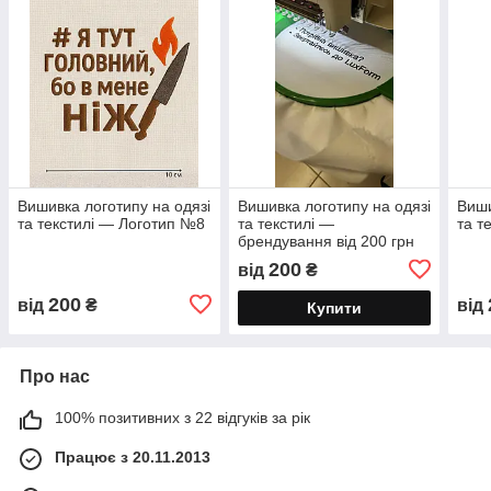
Вишивка логотипу на одязі
Вишивка логотипу на одязі
Виши
та текстилі — Логотип №8
та текстилі —
та т
брендування від 200 грн
200
від
₴
200
від
₴
від
Купити
Про нас
100% позитивних з 22 відгуків за рік
Працює з 20.11.2013