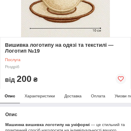
Вишивка логотипу на одязі та текстилі —
Логотип №19
Послуга
Роздріб
200
від
₴
Опис
Характеристики
Доставка
Оплата
Умови п
Опис
Машинна вишивка логотипу на уніформі
— це стильний та
практичний спосіб наголосити на індивідуальності вашого