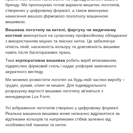
бренду. Ми пропонуємо готові варіанти вишитих логотипів,
створених у цифровому форматі, а також виконуємо
нанесення
вашого фірмового логотипу
машинною
вишивкою.
Вишивка логотипу на кителі, фартуху чи медичному
костюмі
виконується на сучасному професійному обладнанні
з використанням міцних та якісних ниток. Це забезпечує
чіткість ліній, насиченість кольору та довговічність вишивки
навіть після багаторазових прань.
Така
корпоративна вишивка
робить виріб впізнаваним,
підкреслює фірмовий стиль і надає уніформі закінченого
акуратного вигляду.
Ми можемо розмістити логотип на будь-якій частині виробу –
грудях, рукаві, спині чи кишені. Для індивідуального
розрахунку вартості вишивки логотипу зв'яжіться з
менеджером Lux Form.
Усі зображення логотипів створено у цифровому форматі.
Реальна машинна вишивка може незначно відрізнятися за
відтінками кольорів та напрямками стібків залежно від
особливостей тканини та ниток.