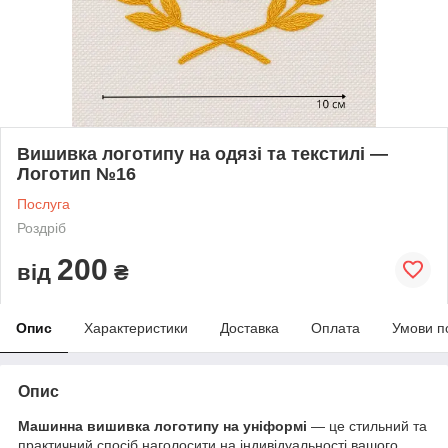
Вишивка логотипу на одязі та текстилі —
Логотип №16
Послуга
Роздріб
200
від
₴
Опис
Характеристики
Доставка
Оплата
Умови п
Опис
Машинна вишивка логотипу на уніформі
— це стильний та
практичний спосіб наголосити на індивідуальності вашого