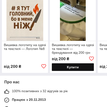
Вишивка логотипу на одязі
Вишивка логотипу на одязі
Виши
та текстилі — Логотип №8
та текстилі —
та т
брендування від 200 грн
200
від
₴
200
від
₴
від
Купити
Про нас
100% позитивних з 32 відгуків за рік
Працює з 20.11.2013