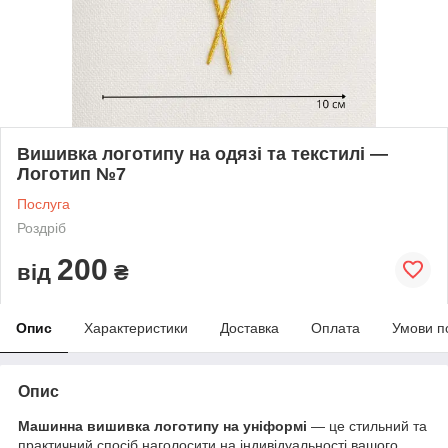
Вишивка логотипу на одязі та текстилі —
Логотип №7
Послуга
Роздріб
200
від
₴
Опис
Характеристики
Доставка
Оплата
Умови п
Опис
Машинна вишивка логотипу на уніформі
— це стильний та
практичний спосіб наголосити на індивідуальності вашого