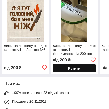
Вишивка логотипу на одязі
Вишивка логотипу на одязі
Виши
та текстилі — Логотип №8
та текстилі —
та т
брендування від 200 грн
200
від
₴
200
від
₴
від
Купити
Про нас
100% позитивних з 22 відгуків за рік
Працює з 20.11.2013