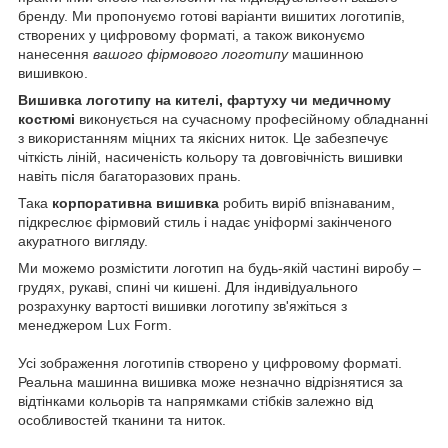
бренду. Ми пропонуємо готові варіанти вишитих логотипів,
створених у цифровому форматі, а також виконуємо
нанесення
вашого фірмового логотипу
машинною
вишивкою.
Вишивка логотипу на кителі, фартуху чи медичному
костюмі
виконується на сучасному професійному обладнанні
з використанням міцних та якісних ниток. Це забезпечує
чіткість ліній, насиченість кольору та довговічність вишивки
навіть після багаторазових прань.
Така
корпоративна вишивка
робить виріб впізнаваним,
підкреслює фірмовий стиль і надає уніформі закінченого
акуратного вигляду.
Ми можемо розмістити логотип на будь-якій частині виробу –
грудях, рукаві, спині чи кишені. Для індивідуального
розрахунку вартості вишивки логотипу зв'яжіться з
менеджером Lux Form.
Усі зображення логотипів створено у цифровому форматі.
Реальна машинна вишивка може незначно відрізнятися за
відтінками кольорів та напрямками стібків залежно від
особливостей тканини та ниток.