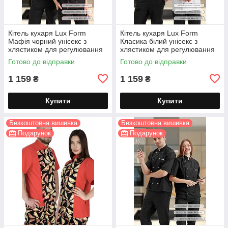
Кітель кухаря Lux Form
Кітель кухаря Lux Form
Мафія чорний унісекс з
Класика білий унісекс з
хлястиком для регулювання
хлястиком для регулювання
довжини рукава
довжини рукава
Готово до відправки
Готово до відправки
1 159
1 159
₴
₴
Купити
Купити
Безкоштовна вишивка
Безкоштовна вишивка
Подарунок
Подарунок