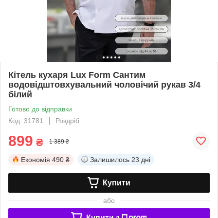
Кітель кухаря Lux Form Сантим
водовідштовхувальний чоловічий рукав 3/4
білий
Готово до відправки
Код: 31781
Роздріб
899
₴
1 389 ₴
Економія
490 ₴
Залишилось
23 дні
Купити
або
Купити з