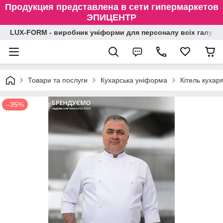
Продукция представлена в сети гипермаркетов
ЭПИЦЕНТР
LUX-FORM - виробник уніформи для персоналу всіх галузе
Товари та послуги
Кухарська уніформа
Кітель кухар
–35%