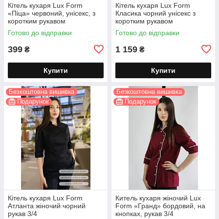
Кітель кухаря Lux Form
Кітель кухаря Lux Form
«Піца» червоний, унісекс, з
Класика чорний унісекс з
коротким рукавом
коротким рукавом
Готово до відправки
Готово до відправки
399
1 159
₴
₴
Купити
Купити
Безкоштовна вишивка
Безкоштовна вишивка
Подарунок
Подарунок
Кітель кухаря Lux Form
Китель кухаря жіночий Lux
Атланта жіночий чорний
Form «Гранд» бордовий, на
рукав 3/4
кнопках, рукав 3/4