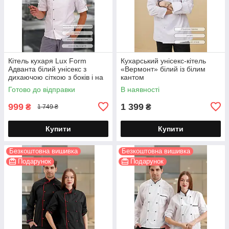
Кітель кухаря Lux Form
Кухарський унісекс-кітель
Адванта білий унісекс з
«Вермонт» білий із білим
дихаючою сіткою з боків і на
кантом
спині
Готово до відправки
В наявності
999
1 399
₴
₴
1 749 ₴
Купити
Купити
Безкоштовна вишивка
Безкоштовна вишивка
Подарунок
Подарунок