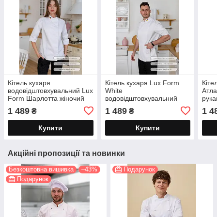
Кітель кухаря
Кітель кухаря Lux Form
Кіте
водовідштовхувальний Lux
White
Атла
Form Шарлотта жіночий
водовідштовхувальний
рука
білий рукав 3/4
унісекс рукав 3/4 білий
1 489
1 489
1 4
₴
₴
Купити
Купити
Акційні пропозиції та новинки
Безкоштовна вишивка
–43%
Подарунок
Подарунок