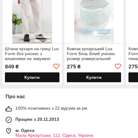
Штани кухаря на гумці Lux
Ковпак кухарський Lux
Ковп
Form білі унісекс з
Form Бязь білий унісекс
Form
кишенями не завужені
розмір універсальний
пека
849
275
275
₴
₴
Купити
Купити
Про нас
100% позитивних з 22 відгуків за рік
Працює з 20.11.2013
м. Одеса
Мала Арнаутська, 112, Одеса, Україна