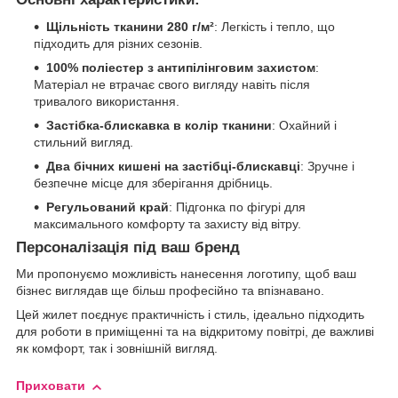
Щільність тканини 280 г/м²
: Легкість і тепло, що
підходить для різних сезонів.
100% поліестер з антипілінговим захистом
:
Матеріал не втрачає свого вигляду навіть після
тривалого використання.
Застібка-блискавка в колір тканини
: Охайний і
стильний вигляд.
Два бічних кишені на застібці-блискавці
: Зручне і
безпечне місце для зберігання дрібниць.
Регульований край
: Підгонка по фігурі для
максимального комфорту та захисту від вітру.
Персоналізація під ваш бренд
Ми пропонуємо можливість нанесення логотипу, щоб ваш
бізнес виглядав ще більш професійно та впізнавано.
Цей жилет поєднує практичність і стиль, ідеально підходить
для роботи в приміщенні та на відкритому повітрі, де важливі
як комфорт, так і зовнішній вигляд.
Приховати