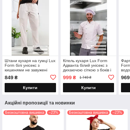
Штани кухаря на гумці Lux
Кітель кухаря Lux Form
Фарт
Form білі унісекс з
Адванта білий унісекс з
For
кишенями не завужені
дихаючою сіткою з боків і
водо
на спині
Сіет
849
999
969
₴
₴
1 749 ₴
худо
Купити
Купити
Акційні пропозиції та новинки
Безкоштовна вишивка
–23%
Безкоштовна вишивка
–23%