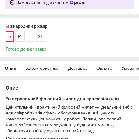
Замовлення під захистом
Міжнародний розмір
S
M
L
XL
Готово до відправки
Опис
Характеристики
Доставка
Оплата
Умови п
Опис
Універсальний флісовий жилет для професіоналів
Цей стильний і практичний флісовий жилет — ідеальний вибір
для співробітників сфери обслуговування, які цінують
комфорт і функціональність у роботі. Легкий, але теплий,
жилет забезпечить вам зручність у будь-яких умовах,
зберігаючи свободу рухів і стильний вигляд.
Основні характеристики: