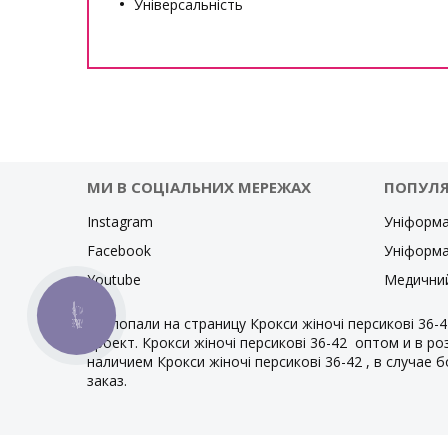
Універсальність
МИ В СОЦІАЛЬНИХ МЕРЕЖАХ
ПОПУЛЯ
Instagram
Уніформа
Facebook
Уніформа
Youtube
Медични
КНОПКА
Вы попали на страницу Крокси жіночі персикові 36-
ЗВ'ЯЗКУ
проект. Крокси жіночі персикові 36-42 оптом и в р
наличием Крокси жіночі персикові 36-42 , в случае
заказ.