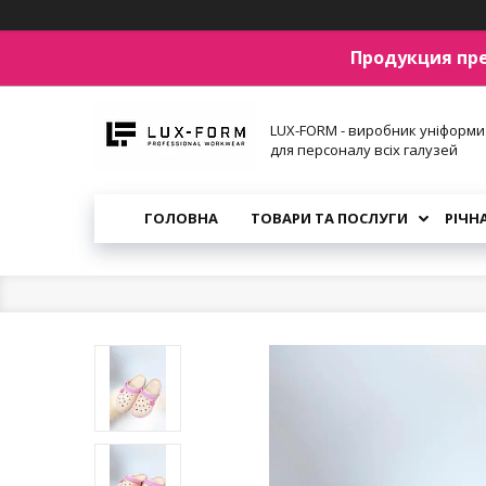
Продукция пр
LUX-FORM - виробник уніформи
для персоналу всіх галузей
ГОЛОВНА
ТОВАРИ ТА ПОСЛУГИ
РІЧН