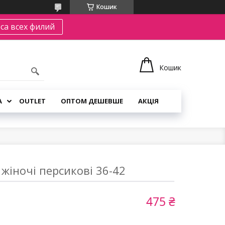
Кошик
са всех филий
Кошик
А
OUTLET
ОПТОМ ДЕШЕВШЕ
АКЦІЯ
 жіночі персикові 36-42
475 ₴