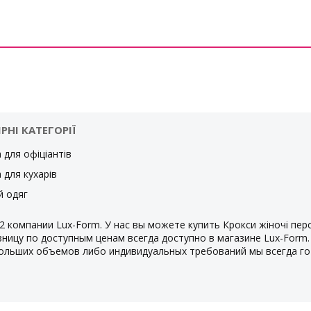
РНІ КАТЕГОРІЇ
 для офіціантів
 для кухарів
й одяг
42 компании Lux-Form. У нас вы можете купить Крокси жіночі пер
озницу по доступным ценам всегда доступно в магазине Lux-Form
 больших объемов либо индивидуальных требований мы всегда гот