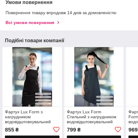
Умови повернення
Повернення товару впродовж 14 днів за домовленістю
Всі умови повернення
Подібні товари компанії
Фартух Lux Form з
Фартух Lux Form
Фарт
нагрудником
Стильний з нагрудником
For
водовідштовхувальний
водовідштовхувальний
водо
Анастейша для повара
для повара офіціанта
Сіет
855
799
969
₴
₴
офіціанта бармена
бармена перукаря сірий
худо
перукаря чорний