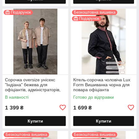
Подарунок
Безкоштовна вишивка
Подарунок
Сорочка oversize унісекс
Кітель-сорочка чоловіча Lux
"Індіана" бежева для
Form Вишиванка чорна для
офіціантів, адміністраторів,
повара офіціанта
кухарів, флористів
В наявності
Готово до відправки
1 399
1 699
₴
₴
Купити
Купити
Безкоштовна вишивка
Безкоштовна вишивка