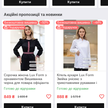
Купити
Купити
Акційні пропозиції та новинки
Безкоштовна вишивка
–50%
Безкоштовна вишивка
–44%
Подарунок
Подарунок
Сорочка жіноча Lux Form з
Кітель кухаря Lux Form
орнаментом Вишиванка
Змійка унісекс з
чорна для повара офіціанта
трикотажними рукавами і
сіткою на спині білий
Готово до відправки
Готово до відправки
849
888
₴
₴
1 699 ₴
1 579 ₴
Купити
Купити