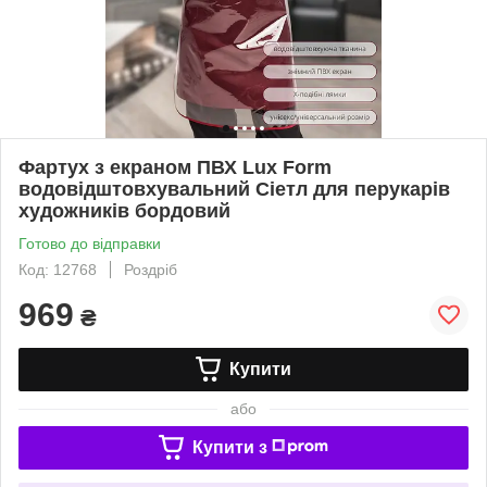
Фартух з екраном ПВХ Lux Form
водовідштовхувальний Сіетл для перукарів
художників бордовий
Готово до відправки
Код: 12768
Роздріб
969
₴
Купити
або
Купити з