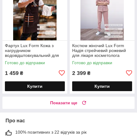
Фартух Lux Form Кожа з
Костюм жіночий Lux Form
нагрудником
Надія стрейчевий рожевий
водовідштовхувальний для
для лікаря косметолога
офіціанта бармена перукаря
масажиста
Готово до відправки
Готово до відправки
коричневий
1 459
2 399
₴
₴
Купити
Купити
Показати ще
Про нас
100% позитивних з 22 відгуків за рік