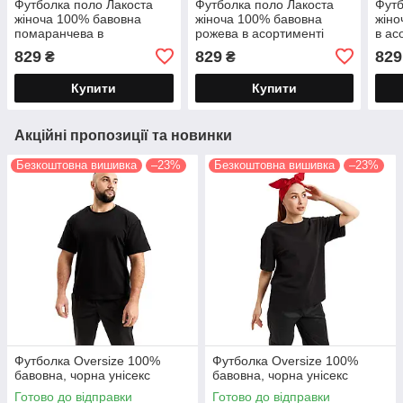
Футболка поло Лакоста
Футболка поло Лакоста
Футб
жіноча 100% бавовна
жіноча 100% бавовна
жіно
помаранчева в
рожева в асортименті
в ас
асортименті
829
829
829
₴
₴
Купити
Купити
Акційні пропозиції та новинки
Безкоштовна вишивка
–23%
Безкоштовна вишивка
–23%
Футболка Oversize 100%
Футболка Oversize 100%
бавовна, чорна унісекс
бавовна, чорна унісекс
Готово до відправки
Готово до відправки