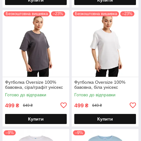
Безкоштовна вишивка
–23%
Безкоштовна вишивка
–23%
Футболка Oversize 100%
Футболка Oversize 100%
бавовна, сіра/графіт унісекс
бавовна, біла унісекс
Готово до відправки
Готово до відправки
499
499
₴
₴
649 ₴
649 ₴
Купити
Купити
–9%
–9%