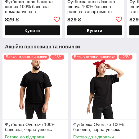
Футболка поло Лакоста
Футболка поло Лакоста
Футб
жіноча 100% бавовна
жіноча 100% бавовна
жіно
помаранчева в
рожева в асортименті
в ас
асортименті
829
829
829
₴
₴
Купити
Купити
Акційні пропозиції та новинки
Безкоштовна вишивка
–23%
Безкоштовна вишивка
–23%
Футболка Oversize 100%
Футболка Oversize 100%
бавовна, чорна унісекс
бавовна, чорна унісекс
Готово до відправки
Готово до відправки