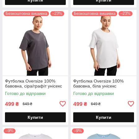
Безкоштовна вишивка
–23%
Безкоштовна вишивка
–23%
Футболка Oversize 100%
Футболка Oversize 100%
бавовна, сіра/графіт унісекс
бавовна, біла унісекс
Готово до відправки
Готово до відправки
499
499
₴
₴
649 ₴
649 ₴
Купити
Купити
–9%
–9%