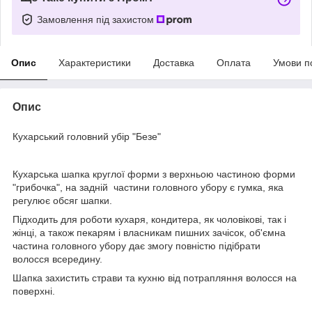
Замовлення під захистом
Опис
Характеристики
Доставка
Оплата
Умови п
Опис
Кухарський головний убір "Безе"
Кухарська шапка круглої форми з верхньою частиною форми
"грибочка", на задній частини головного убору є гумка, яка
регулює обсяг шапки.
Підходить для роботи кухаря, кондитера, як чоловікові, так і
жінці, а також пекарям і власникам пишних зачісок, об'ємна
частина головного убору дає змогу повністю підібрати
волосся всередину.
Шапка захистить страви та кухню від потрапляння волосся на
поверхні.