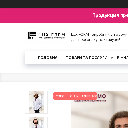
Продукция пр
LUX-FORM - виробник уніформи
для персоналу всіх галузей
ГОЛОВНА
ТОВАРИ ТА ПОСЛУГИ
РІЧН
Безкоштовна вишивка