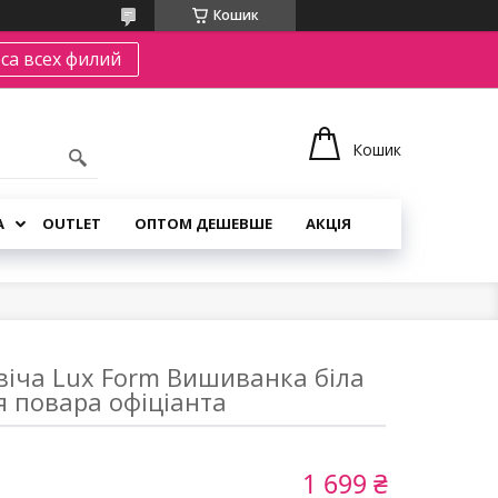
Кошик
са всех филий
Кошик
А
OUTLET
ОПТОМ ДЕШЕВШЕ
АКЦІЯ
віча Lux Form Вишиванка біла
я повара офіціанта
1 699 ₴