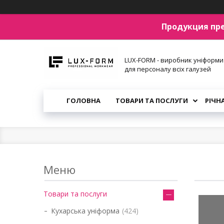
Продукция пр
LUX-FORM - виробник уніформи
для персоналу всіх галузей
ГОЛОВНА
ТОВАРИ ТА ПОСЛУГИ
РІЧН
Товари та послуги
Кухарська уніформа
424