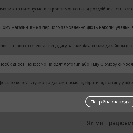
маємо та виконуємо в строк замовлень від роздрібних і оптових 
шому магазині вже з першого замовлення діють накопичувальні 
ивість виготовлення спецодягу за індивідуальним дизайном (на
необхідності нанесемо на одяг логотип або іншу фірмову символі
есійно консультуємо та допомагаємо підібрати відповідну уніфо
Потрібна спецодяг
Як ми працюєм