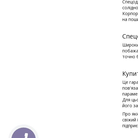
Спецодя
солідно
Корпора
на пош
Спец
Широки
побажа
точно б
Купи
Це гара
пов'яз
параме
Для ць
його з
Про які
свіжий 
підпри