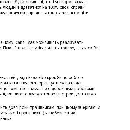
повинні бути захищені, так і уніформа додає
 людині віддаватися на 100% своєї справи.
аку продукцію, предостатньо, але часом ціни
нашому сайті, дає можливість реалізувати
Плюс її полягає унікальність товару, а також Ви
ностей у відтінках або крої. Якщо робота
компанія Lux-Form орієнтується на надані
 якщо компанія займається дорожніми роботами.
ні, ми виготовляємо товар і в строк доставимо
жить довгі роки працівникам, при цьому зберігаючи
у захисті працівників (на небезпечних
ьника.