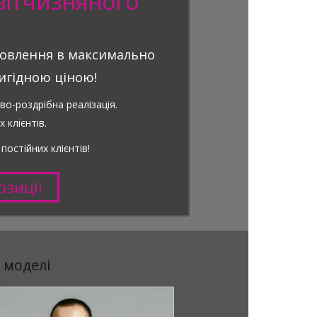
вітчизняного
амовлення в максимально
игідною ціною!
во-роздрібна реалізація.
 клієнтів.
остійних клієнтів!
озиції
 моделі