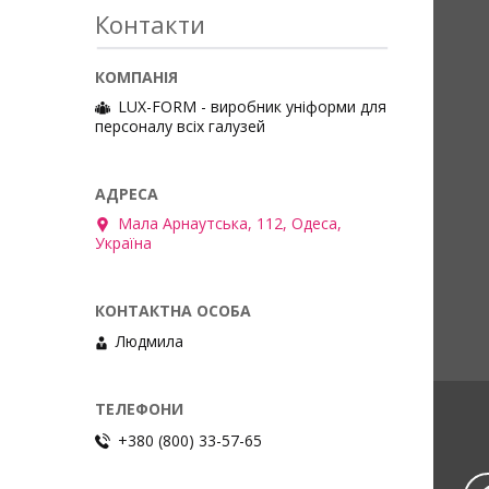
Контакти
Виконаний з міцної тканини, 
функціональні кишені, в тому 
LUX-FORM - виробник уніформи для
і для інструментів. Складаєть
персоналу всіх галузей
куртки і напівкомбінезона.
Мала Арнаутська, 112, Одеса,
Україна
Людмила
+380 (800) 33-57-65