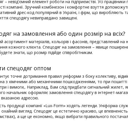
г – невід'ємний елемент роботи на підприємстві. Усі працівники 
сті компанії. Зручний комбінезон і комфортне взуття допоможуть
тивний дрес-код популярний в Україні, і фірм, що виробляють т
иття спецодягу невиправдано завищені.
одяг на замовлення або один розмір на всіх?
й асортимент матеріалів, кольорів і фасонів, представлений на 
ння кожного клієнта. Спецодяг на замовлення – явище поширене. 
удете знати, що розмір підійде співробітникам.
ти спецодяг оптом
нтує точне дотримання правил уніформи з боку колективу, відмін
ана з хімічними або механічними пошкодженнями, то при пошитті 
три і вимоги,. Наприклад, Вам слід придбати сигнальний жилет,
ого начальник оформляє замовлення спецодягу в інтернет-магази
а вказаною адресою.
сть продукції компанії «Lux-Form» ходять легенди. Уніформа слу
і охайний вигляд. Спецодяг це естетично красиво, це впевненість 
ємствах), а ще це економно, якщо вибрати правильного постачал