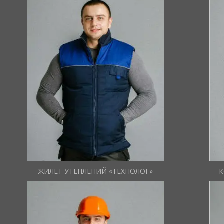
 з
Костюм складається з куртки
прямого крою і напівкомбінезона.
Має світловідбиваючі смуги. Також
.
є зручні накладні кишені.
ЖИЛЕТ УТЕПЛЕНИЙ «ТЕХНОЛОГ»
К