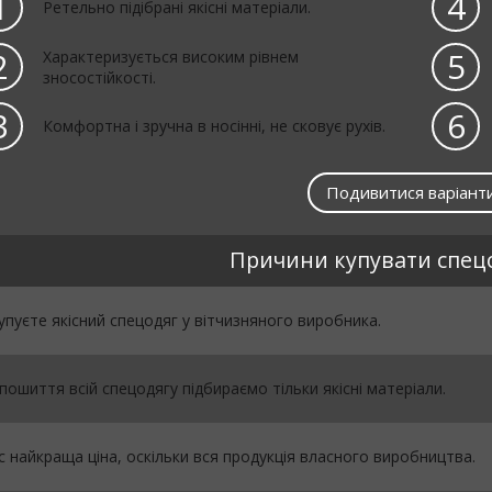
1
4
Ретельно підібрані якісні матеріали.
2
5
Характеризується високим рівнем
зносостійкості.
3
6
Комфортна і зручна в носінні, не сковує рухів.
Подивитися варіант
Причини купувати спецо
упуєте якісний спецодяг у вітчизняного виробника.
пошиття всій спецодягу підбираємо тільки якісні матеріали.
с найкраща ціна, оскільки вся продукція власного виробництва.