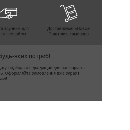
а зручним для
Доставляємо «Новою
нта способом
Поштою», самовивіз
будь-яких потреб!
 і підібрати підходящий для вас варіант.
ть. Оформляйте замовлення вже зараз і
амі!