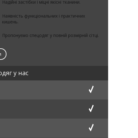
Надійні застібки і міцні якісні тканини.
Наявність функціональних і практичних
кишень.
Пропонуємо спецодяг у повній розмірній сітці.
и
дяг у нас