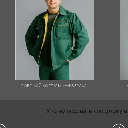
Зручний костюм складається з
має
куртки з притачным поясом на
числі
гумці і робочих штанів. Хороша
ся з
якість матеріалу гарантує довгу
службу.
РОБОЧИЙ КОСТЮМ «УНІВЕРСАЛ»
У чому переваги спецодягу в