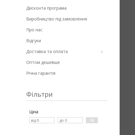
Дисконта програма
Виробництво під замовлення
Про нас
Універсальна і легка жилетка
синтипоновым утеплювачем.
Відгуки
Особливістю є наявність
світловідбиваючих елементів
Доставка та оплата
Оптом дешевше
Річна гарантія
Фільтри
Ціна