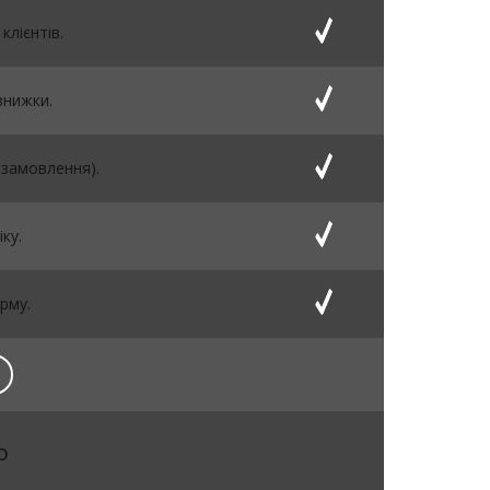
клієнтів.
знижки.
 замовлення).
ку.
рму.
о