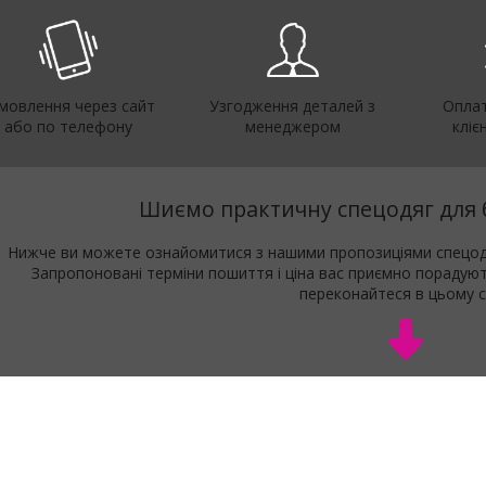
мовлення через сайт
Узгодження деталей з
Оплат
або по телефону
менеджером
кліє
Шиємо практичну спецодяг для 
Нижче ви можете ознайомитися з нашими пропозиціями спецодягу
Запропоновані терміни пошиття і ціна вас приємно порадую
переконайтеся в цьому с