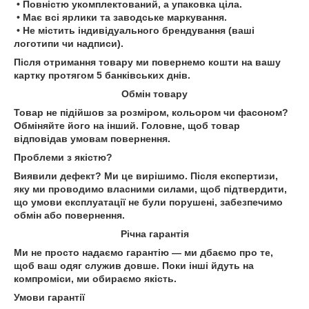
• Повністю укомплектований, а упаковка ціла.
• Має всі ярлики та заводське маркування.
• Не містить індивідуального брендування (ваші
логотипи чи надписи).
Після отримання товару ми повернемо кошти на вашу
картку протягом 5 банківських днів.
Обмін товару
Товар не підійшов за розміром, кольором чи фасоном?
Обміняйте його на інший. Головне, щоб товар
відповідав умовам повернення.
Проблеми з якістю?
Виявили дефект? Ми це вирішимо. Після експертизи,
яку ми проводимо власними силами, щоб підтвердити,
що умови експлуатації не були порушені, забезпечимо
обмін або повернення.
Річна гарантія
Ми не просто надаємо гарантію — ми дбаємо про те,
щоб ваш одяг служив довше. Поки інші йдуть на
компроміси, ми обираємо якість.
Умови гарантії